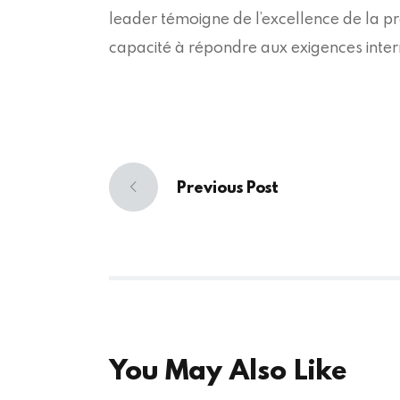
leader témoigne de l’excellence de la p
capacité à répondre aux exigences inter
Navigation
Previous Post
Previous
de
post:
l’article
You May Also Like