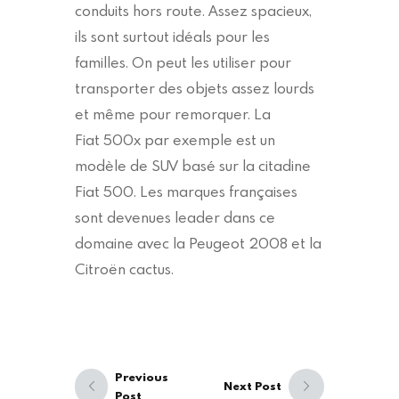
conduits hors route. Assez spacieux,
ils sont surtout idéals pour les
familles. On peut les utiliser pour
transporter des objets assez lourds
et même pour remorquer. La
Fiat 500x par exemple est un
modèle de SUV basé sur la citadine
Fiat 500. Les marques françaises
sont devenues leader dans ce
domaine avec la Peugeot 2008 et la
Citroën cactus.
Navigation
de
Previous
Next Post
l’article
Post
Previous
Next