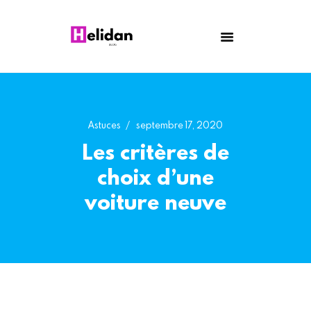
HELIDAN
Blog
Astuces
Bricolage
Maison
Astuces
septembre 17, 2020
Santé
Les critères de
Entreprise
choix d’une
voiture neuve