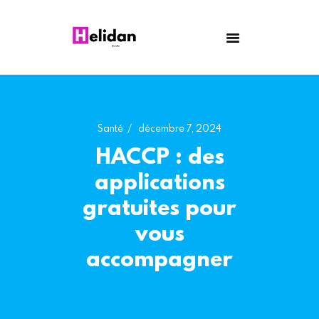
HELIDAN
Blog
Astuces
Bricolage
Maison
Santé
décembre 7, 2024
Santé
HACCP : des
Entreprise
applications
gratuites pour
vous
accompagner