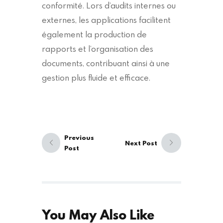
conformité. Lors d’audits internes ou
externes, les applications facilitent
également la production de
rapports et l’organisation des
documents, contribuant ainsi à une
gestion plus fluide et efficace.
Navigation
de
Previous
Next Post
l’article
Post
Previous
Next
post:
post:
You May Also Like