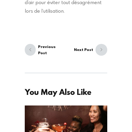
d’air pour éviter tout désagrément
lors de l’utilisation.
Navigation
de
Previous
Next Post
l’article
Post
Previous
Next
post:
post:
You May Also Like