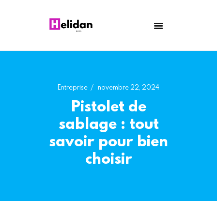
HELIDAN
Blog
Astuces
Bricolage
Maison
Entreprise
novembre 22, 2024
Santé
Pistolet de
Entreprise
sablage : tout
savoir pour bien
choisir